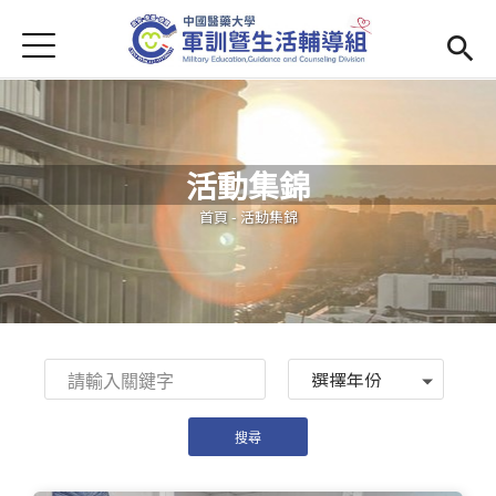
Jump to Main content
Jump to Navigation
首頁
學務處首頁
(link is external)
Open submenu (單位簡介)
單位簡介
活動集錦
最新消息
您在這裡
首頁
-
活動集錦
Open submenu (生活輔導)
生活輔導
Open submenu (校園安全)
校園安全
活動集錦
Year
Open submenu (相關法規及檔案下載)
相關法規及檔案下載