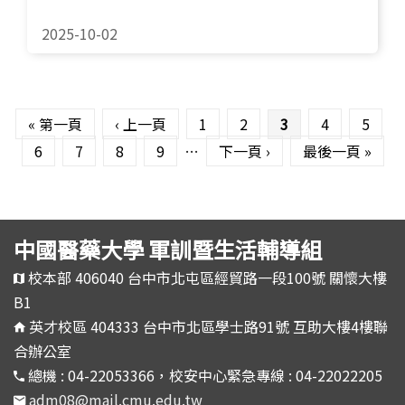
2025-10-02
頁面
« 第一頁
‹ 上一頁
1
2
3
4
5
6
7
8
9
…
下一頁 ›
最後一頁 »
中國醫藥大學 軍訓暨生活輔導組
校本部 406040 台中市北屯區經貿路一段100號 關懷大樓
B1
英才校區 404333 台中市北區學士路91號 互助大樓4樓聯
合辦公室
總機 : 04-22053366，校安中心緊急專線 : 04-22022205
adm08@mail.cmu.edu.tw