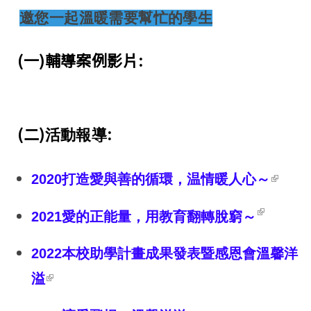
邀您一起溫暖需要幫忙的學生
(一)輔導案例影片:
(二)
:
活動報導
(link i
2020
打造愛與善的循環，温情暖人心～
extern
(link 
2021
愛的正能量，用教育翻轉脫窮～
exter
2022
本校助學計畫成果發表暨感恩會溫馨洋
(link is external)
溢
(link is