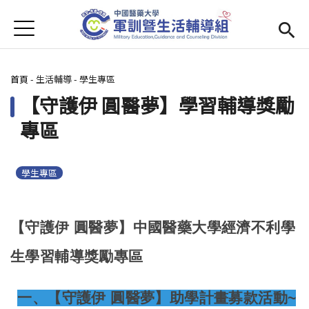
Jump to Main content
Jump to Navigation
首頁
學務處首頁
(link is external)
您在這裡
首頁
-
生活輔導
-
學生專區
Open submenu (單位簡介)
單位簡介
【守護伊 圓醫夢】學習輔導獎勵
最新消息
專區
Open submenu (生活輔導)
生活輔導
學生專區
Open submenu (校園安全)
校園安全
活動集錦
【守護伊 圓醫夢】中國醫藥大學經濟不利學
Open submenu (相關法規及檔案下載)
相關法規及檔案下載
生學習輔導獎勵專區
一、【
守護伊 圓醫夢
】助學計畫募款活動~