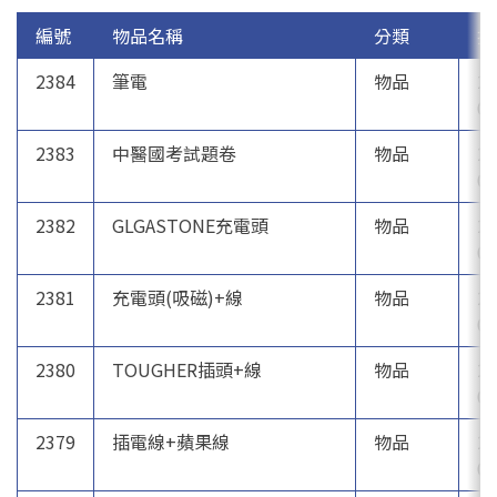
編號
物品名稱
分類
拾
2384
筆電
物品
20
07
2383
中醫國考試題卷
物品
20
07
2382
GLGASTONE充電頭
物品
20
07
2381
充電頭(吸磁)+線
物品
20
07
2380
TOUGHER插頭+線
物品
20
07
2379
插電線+蘋果線
物品
20
07