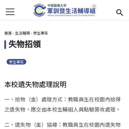
Jump to Main content
Jump to Navigation
首頁
學務處首頁
(link is external)
您在這裡
首頁
-
生活輔導
-
學生專區
Open submenu (單位簡介)
單位簡介
失物招領
最新消息
Open submenu (生活輔導)
生活輔導
學生專區
Open submenu (校園安全)
校園安全
本校遺失物處理說明
活動集錦
一、拾物（金）處理方式：教職員生在校園內拾得
Open submenu (相關法規及檔案下載)
相關法規及檔案下載
之遺失物，應交由本校生輔組人員點驗簽收處理。
二、遺失物（金）協尋：教職員生在校園內遺失物