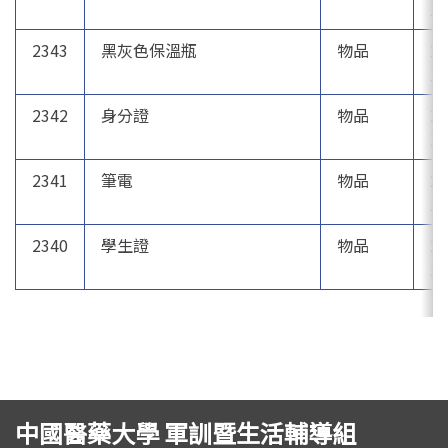
12
2343
黑灰色保溫瓶
物品
20
1
2342
身分證
物品
20
12
2341
筆電
物品
20
12
2340
學生證
物品
20
12
中國醫藥大學 軍訓暨生活輔導組