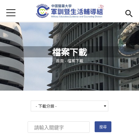
Jump to Main content
Jump to Navigation
首頁
學務處首頁
(link is external)
Open submenu (單位簡介)
單位簡介
檔案下載
最新消息
您在這裡
首頁
-
檔案下載
Open submenu (生活輔導)
生活輔導
Open submenu (校園安全)
校園安全
活動集錦
Open submenu (相關法規及檔案下載)
相關法規及檔案下載