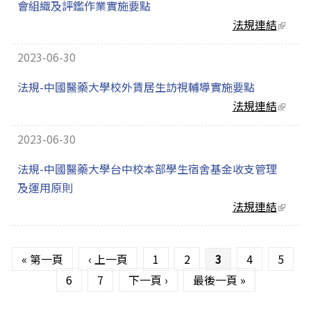
會組織及評鑑作業實施要點
法規連結
(link
extern
2023-06-30
法規-中國醫藥大學校外賃居生訪視輔導實施要點
法規連結
(link
extern
2023-06-30
法規-中國醫藥大學台中校本部學生宿舍基金收支管理
及運用原則
法規連結
(link
extern
頁面
« 第一頁
‹ 上一頁
1
2
3
4
5
6
7
下一頁 ›
最後一頁 »