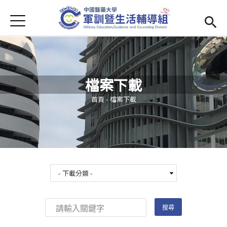
Jump to Main content
Jump to Navigation
首頁
學務處首頁
(link is external)
Open submenu (單位簡介)
單位簡介
檔案下載
最新消息
您在這裡
首頁
-
檔案下載
Open submenu (生活輔導)
生活輔導
Open submenu (校園安全)
校園安全
活動集錦
Open submenu (相關法規及檔案下載)
相關法規及檔案下載