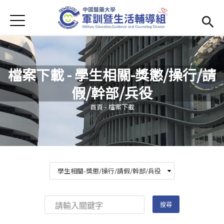
Jump to Main content
Jump to Navigation
首頁
學務處首頁
(link is external)
Open submenu (單位簡介)
單位簡介
檔案下載 - 學生相關-獎懲/操行/請
最新消息
假/幹部/兵役
您在這裡
Open submenu (生活輔導)
生活輔導
首頁
-
檔案下載
Open submenu (校園安全)
校園安全
活動集錦
Open submenu (相關法規及檔案下載)
相關法規及檔案下載