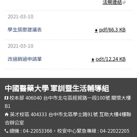
法規連結
(link
extern
2021-03-10
學生獎懲建議表
pdf/66.3 KB
2021-03-10
改過銷過申請單
odt/12.24 KB
中國醫藥大學 軍訓暨生活輔導組
校本部 406040 台中市北屯區經貿路一段100號 關懷大樓
B1
英才校區 404333 台中市北區學士路91號 互助大樓4樓聯
合辦公室
總機 : 04-22053366，校安中心緊急專線 : 04-22022205