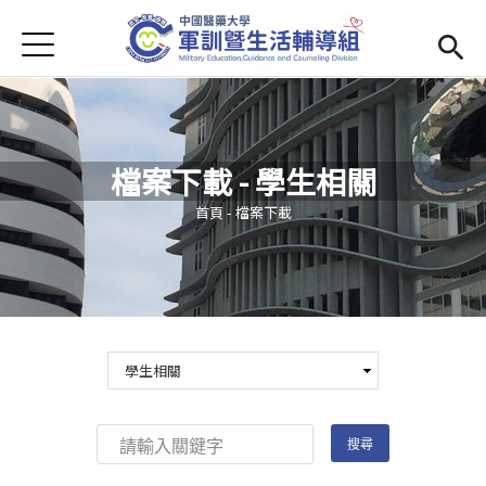
Jump to Main content
Jump to Navigation
首頁
學務處首頁
(link is external)
Open submenu (單位簡介)
單位簡介
檔案下載 - 學生相關
最新消息
您在這裡
首頁
-
檔案下載
Open submenu (生活輔導)
生活輔導
Open submenu (校園安全)
校園安全
活動集錦
Open submenu (相關法規及檔案下載)
相關法規及檔案下載