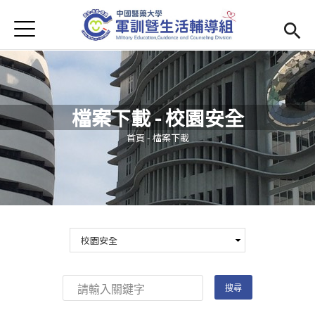
Jump to Main content
Jump to Navigation
首頁
學務處首頁
(link is external)
Open submenu (單位簡介)
單位簡介
檔案下載 - 校園安全
最新消息
您在這裡
首頁
-
檔案下載
Open submenu (生活輔導)
生活輔導
Open submenu (校園安全)
校園安全
活動集錦
Open submenu (相關法規及檔案下載)
相關法規及檔案下載