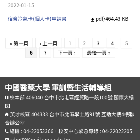
2022-01-15
宿舍冷氣卡(個人卡)申請書
pdf/464.43 KB
頁面
« 第一頁
‹ 上一頁
1
2
3
4
5
6
7
下一頁 ›
最後一頁 »
中國醫藥大學 軍訓暨生活輔導組
校本部 406040 台中市北屯區經貿路一段100號 關懷大樓
B1
英才校區 404333 台中市北區學士路91號 互助大樓4樓聯
合辦公室
總機 : 04-22053366，校安中心緊急專線 : 04-22022205
adm08@mail.cmu.edu.tw