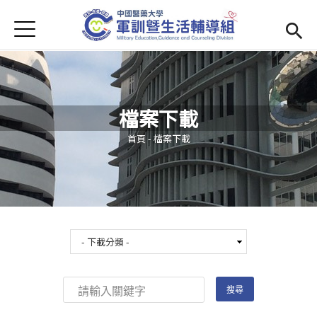
Jump to Main content
Jump to Navigation
首頁
學務處首頁
(link is external)
Open submenu (單位簡介)
單位簡介
檔案下載
最新消息
您在這裡
首頁
-
檔案下載
Open submenu (生活輔導)
生活輔導
Open submenu (校園安全)
校園安全
活動集錦
Open submenu (相關法規及檔案下載)
相關法規及檔案下載