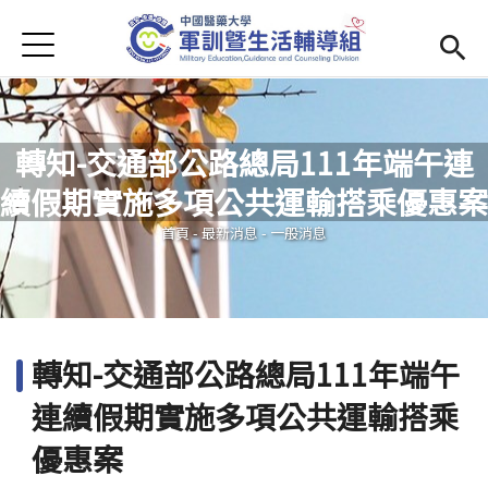
Jump to Main content
Jump to Navigation
首頁
學務處首頁
(link is external)
Open submenu (單位簡介)
單位簡介
轉知-交通部公路總局111年端午連
最新消息
續假期實施多項公共運輸搭乘優惠案
您在這裡
Open submenu (生活輔導)
生活輔導
首頁
-
最新消息
-
一般消息
Open submenu (校園安全)
校園安全
活動集錦
轉知-交通部公路總局111年端午
Open submenu (相關法規及檔案下載)
相關法規及檔案下載
連續假期實施多項公共運輸搭乘
優惠案