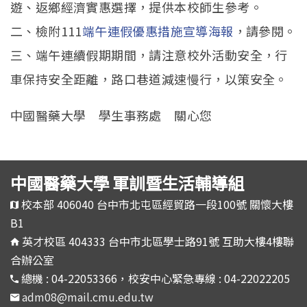
遊、返鄉經濟實惠選擇，提供本校師生參考。
二、檢附111
端午連假優惠措施宣導海報
，請參閱。
三、端午連續假期期間，請注意校外活動安全，行
車保持安全距離，路口巷道減速慢行，以策安全。
中國醫藥大學 學生事務處 關心您
中國醫藥大學 軍訓暨生活輔導組
校本部 406040 台中市北屯區經貿路一段100號 關懷大樓
B1
英才校區 404333 台中市北區學士路91號 互助大樓4樓聯
合辦公室
總機 : 04-22053366，校安中心緊急專線 : 04-22022205
adm08@mail.cmu.edu.tw