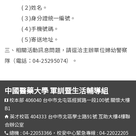
(２)姓名。
(３)身分證統一編號。
(４)手機號碼。
(５)寄送地址。
三、相關活動訊息問題，請逕洽主辦單位婦幼警察
隊（電話：04-25295074）。
中國醫藥大學 軍訓暨生活輔導組
校本部 406040 台中市北屯區經貿路一段100號 關懷大樓
B1
英才校區 404333 台中市北區學士路91號 互助大樓4樓聯
合辦公室
總機 : 04-22053366，校安中心緊急專線 : 04-22022205