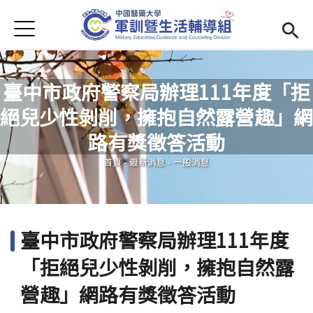
Jump to Main content
Jump to Navigation
首頁
學務處首頁
(link is external)
Open submenu (單位簡介)
單位簡介
臺中市政府警察局辦理111年度「拒
絕兒少性剝削，擁抱自然露營趣」網
最新消息
您在這裡
路有獎徵答活動
Open submenu (生活輔導)
生活輔導
首頁
-
最新消息
-
一般消息
Open submenu (校園安全)
校園安全
活動集錦
臺中市政府警察局辦理111年度
Open submenu (相關法規及檔案下載)
相關法規及檔案下載
「拒絕兒少性剝削，擁抱自然露
營趣」網路有獎徵答活動