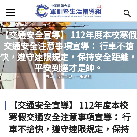
Jump to Main content
Jump to Navigation
首頁
學務處首頁
(link is external)
【交通安全宣導】 112年度本校寒假
Open submenu (單位簡介)
單位簡介
交通安全注意事項宣導： 行車不搶
最新消息
快，遵守速限規定，保持安全距離，
您在這裡
平安到達才是帥。
Open submenu (生活輔導)
生活輔導
首頁
-
最新消息
-
一般消息
Open submenu (校園安全)
校園安全
活動集錦
【交通安全宣導】 112年度本校
Open submenu (相關法規及檔案下載)
相關法規及檔案下載
寒假交通安全注意事項宣導： 行
車不搶快，遵守速限規定，保持