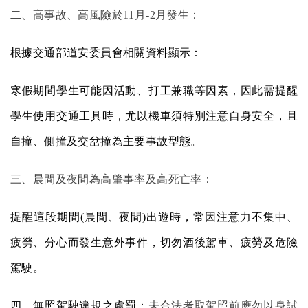
二、高事故、高風險於
11
月
-2
月發生：
根據交通部道安委員會相關資料顯示：
寒假期間學生可能因活動、打工兼職等因素，因此需提醒
學生使用交通工具時，尤以機車須特別注意自身安全，且
自撞、側撞及交岔撞為主要事故型態。
三、晨間及夜間為高肇事率及高死亡率：
提醒這段期間
(
晨間、夜間
)
出遊時，常因注意力不集中、
疲勞、分心而發生意外事件，切勿酒後駕車、疲勞及危險
駕駛。
四、無照駕駛違規之處罰：
未合法考取駕照前應勿以身試