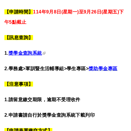
【申請時間】
114
年
9
月
8
日(星期一)至9月26日(星期五)下
午5點截止
【
訊息查詢
】
(link is external)
1.
獎學金查詢系統
2.
學務處>軍訓暨生活輔導組>學生專區>
獎助學金專區
【注意事項】
1.
請留意繳交期限，逾期不受理收件
2.
申請書請自行於獎學金查詢系統下載列印
【
申請表單繳交方式
】