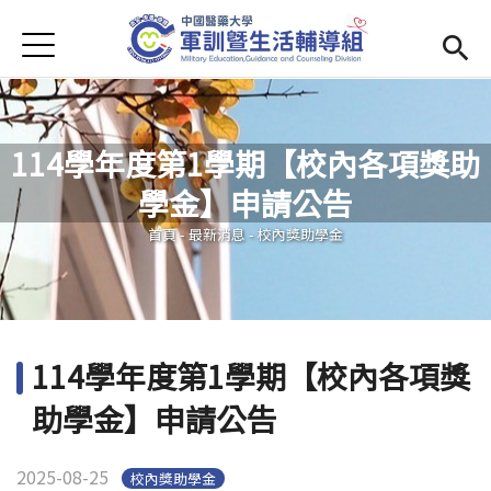
Jump to Main content
Jump to Navigation
首頁
學務處首頁
(link is external)
Open submenu (單位簡介)
單位簡介
114學年度第1學期【校內各項獎助
最新消息
學金】申請公告
您在這裡
Open submenu (生活輔導)
生活輔導
首頁
-
最新消息
-
校內獎助學金
Open submenu (校園安全)
校園安全
活動集錦
114學年度第1學期【校內各項獎
Open submenu (相關法規及檔案下載)
相關法規及檔案下載
助學金】申請公告
2025-08-25
校內獎助學金