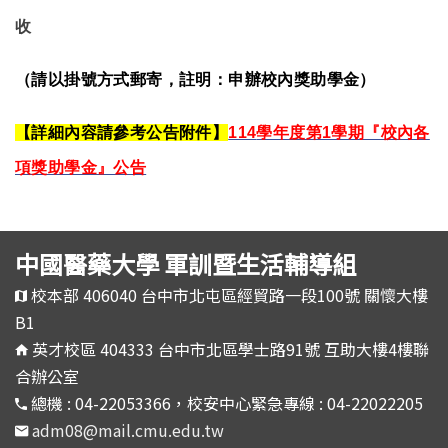
收
（請以掛號方式郵寄，註明：申辦校內獎助學金）
【
詳細內容請參考公告附件
】
114
學年度第1學期『校內各
項獎助學金』公告
中國醫藥大學 軍訓暨生活輔導組
校本部 406040 台中市北屯區經貿路一段100號 關懷大樓
B1
英才校區 404333 台中市北區學士路91號 互助大樓4樓聯
合辦公室
總機 : 04-22053366，校安中心緊急專線 : 04-22022205
adm08@mail.cmu.edu.tw