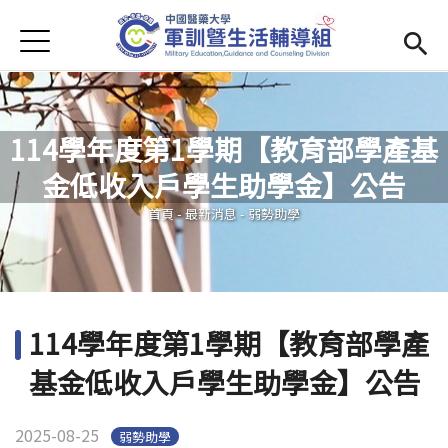
Jump to Main content
Jump to Navigation
首頁
學務處首頁
(link is external)
Open submenu (單位簡介)
單位簡介
114學年度第1學期【教育部學產基
最新消息
金低收入戶學生助學金】公告
您在這裡
Open submenu (生活輔導)
生活輔導
首頁
-
最新消息
-
弱勢助學
Open submenu (校園安全)
校園安全
活動集錦
114學年度第1學期【教育部學產
Open submenu (相關法規及檔案下載)
相關法規及檔案下載
基金低收入戶學生助學金】公告
2025-08-25
弱勢助學