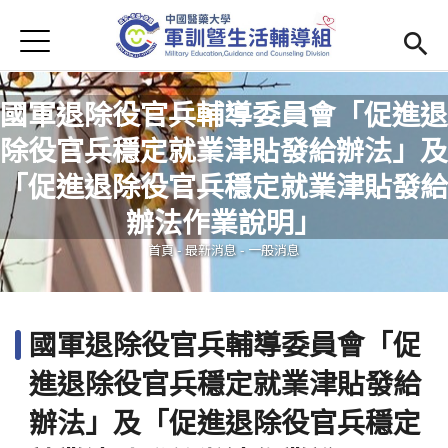
Jump to Main content
Jump to Navigation
首頁
學務處首頁
(link is external)
國軍退除役官兵輔導委員會「促進退
Open submenu (單位簡介)
單位簡介
除役官兵穩定就業津貼發給辦法」及
最新消息
「促進退除役官兵穩定就業津貼發給
您在這裡
辦法作業說明」
Open submenu (生活輔導)
生活輔導
首頁
-
最新消息
-
一般消息
Open submenu (校園安全)
校園安全
活動集錦
國軍退除役官兵輔導委員會「促
Open submenu (相關法規及檔案下載)
相關法規及檔案下載
進退除役官兵穩定就業津貼發給
辦法」及「促進退除役官兵穩定