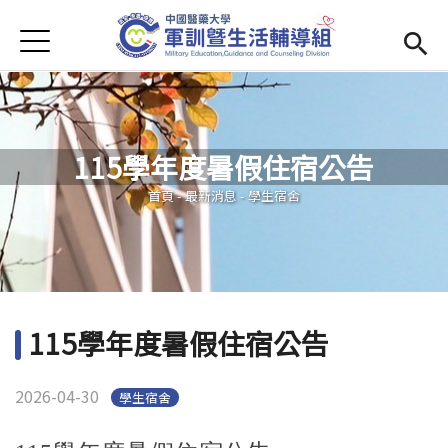
Jump to Main content
Jump to Navigation
首頁
學務處首頁
(link is external)
Open submenu (單位簡介)
單位簡介
115學年度暑假住宿公告
最新消息
您在這裡
首頁
-
最新消息
-
學生宿舍
Open submenu (生活輔導)
生活輔導
Open submenu (校園安全)
校園安全
活動集錦
115學年度暑假住宿公告
Open submenu (相關法規及檔案下載)
相關法規及檔案下載
2026-04-30
學生宿舍