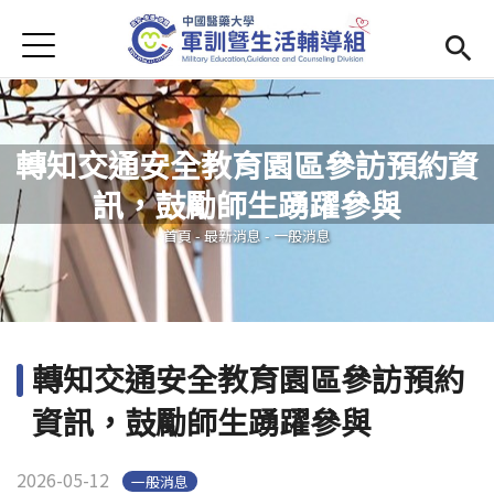
Jump to Main content
Jump to Navigation
首頁
學務處首頁
(link is external)
Open submenu (單位簡介)
單位簡介
轉知交通安全教育園區參訪預約資
最新消息
訊，鼓勵師生踴躍參與
您在這裡
Open submenu (生活輔導)
生活輔導
首頁
-
最新消息
-
一般消息
Open submenu (校園安全)
校園安全
活動集錦
轉知交通安全教育園區參訪預約
Open submenu (相關法規及檔案下載)
相關法規及檔案下載
資訊，鼓勵師生踴躍參與
2026-05-12
一般消息