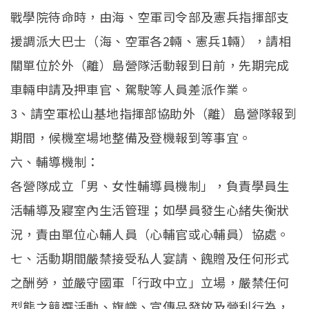
戰學院待命時，由海、空軍司令部及憲兵指揮部支
援調派大巴士（海、空軍各2輛、憲兵1輛），請相
關單位於外（離）島營隊活動報到日前，先期完成
車輛申請及押車官、駕駛等人員差派作業。
3、請空軍松山基地指揮部協助外（離）島營隊報到
期間，候機室場地整備及登機報到等事宜。
六、輔導機制：
各營隊成立「男、女性輔導員機制」，負責學員生
活輔導及寢室內生活管理；如學員發生心緒失衡狀
況，責由單位心輔人員（心輔官或心輔員）協處。
七、活動期間嚴禁接受私人宴請、餽贈及任何形式
之酬勞，並嚴守國軍「行政中立」立場，嚴禁任何
型態之競選活動、旗幟、宣傳品發放及營利行為，