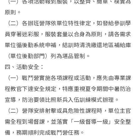
（一）各項活動報到服裝，以整齊、簡單、樸實為
原則。
（二）各辦班營隊依單位特性律定，如發給參訓學
員穿著迷彩服，服裝套量以合身為原則，請各需求
單位循後勤系統申補，結訓時清洗繳還地區補給庫
（單位後勤部門）列為堪品管制。
四、活動安全：
（一）戰鬥營實施各項課程或活動，應先由專業課
程教官下達安全規定，特應重視夏令期間中暑防治
宣導，防治要領比照新兵入伍訓練模式辦理。
（二）營隊安排射擊或具危險性課程時，單位主官
需全程到場督課，並落實「一級督導一級」安全整
備，務期順利完成戰鬥營任務。