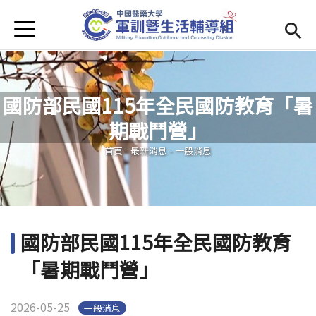
Jump to Main content
Jump to Navigation
首頁
學務處首頁
(link is external)
Open submenu (單位簡介)
單位簡介
國防部民國115年全民國防教育「暑
最新消息
期戰鬥營」
您在這裡
Open submenu (生活輔導)
生活輔導
首頁
-
最新消息
-
一般消息
Open submenu (校園安全)
校園安全
活動集錦
國防部民國115年全民國防教育
Open submenu (相關法規及檔案下載)
相關法規及檔案下載
「暑期戰鬥營」
2026-05-25
一般消息