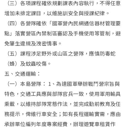
（三）各項課程確依規劃課表內容執行，不得任意
增加未排定課目，以維施訓安全與授課紀律。
（四）各營隊確依「國軍營內民網通信器材管理要
點」落實營區內禁制區審認及手機使用等管制，避
免肇生違規及洩密情事。
（五）課程涉足野外或山區之營隊，應慎防毒蛇
（蜂）及蚊蟲咬傷。
五、交通運輸：
（一）本島營隊： 1、為達國軍舉辦戰鬥營宗旨與
特色，交通工具應與部隊官兵一致，使用軍用輸具
乘載，以維持部隊常態作法，並完成勤前教育及任
務提示，俾維行車安全；如有長程運輸實需，應由
承辦單位編列年度專案經費，辦理遊覽車租賃作