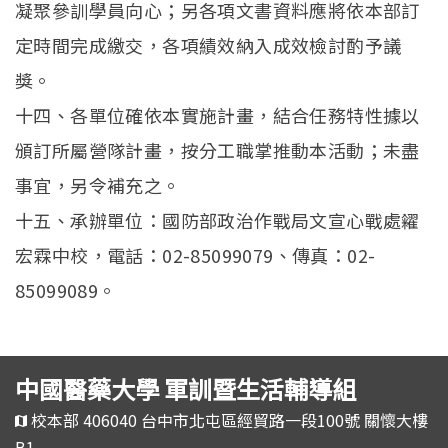
凝聚參訓學員向心；另各項文書資料應將依本部訂
定時間完成繳交，各項績效納入成效檢討酌予議
獎。
十四、各單位確依本實施計畫，結合任務特性據以
頒訂所屬營隊計畫，按分工職掌推動本活動；未盡
事宜，另令補充之。
十五、承辦單位：國防部政治作戰局文宣心戰處糴
宏霖中校，電話：02-85099079、傳真：02-
85099089。
中國醫藥大學 軍訓暨生活輔導組
校本部 406040 台中市北屯區經貿路一段100號 關懷大樓
B1