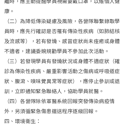
離時，應主動提醒學員視需要戴口罩，以維個人健
康。
（二）為降低傳染疑慮及風險，各營隊聯繫錄取學
員時，應先行確認是否罹有傳染性疾病（如肺結核
及流感等），若有發燒、感冒症狀尚未痊癒或身體
不適者，建議委婉規勸學員不參加此次活動。
（三）若發現學員有發燒狀況或身體不適症狀（確
診為傳染性疾病、嚴重影響活動之傷病或呼吸道症
狀、腹瀉、嗅味覺異常等症狀），應停止參訓或退
訓，立即通知緊急聯絡人，協助學員就醫。
（四）各營隊除依軍醫系統回報突發傳染病疫情
外，另須循緊急傷患運送程序逐級回報。
四、環境衛生：