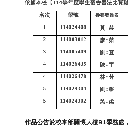
依據本校【
114
學年度
學生宿舍書法比賽
名次
學號
參賽者姓名
1
114024408
黃
○
芸
2
114003012
廖
○
茹
3
114005409
劉
○
宜
4
114026435
陳
○
宇
4
114026478
林
○
芳
5
114029304
劉
○
寧
5
114024302
吳
○
柔
作品公告於校本部關懷大樓B1學務處