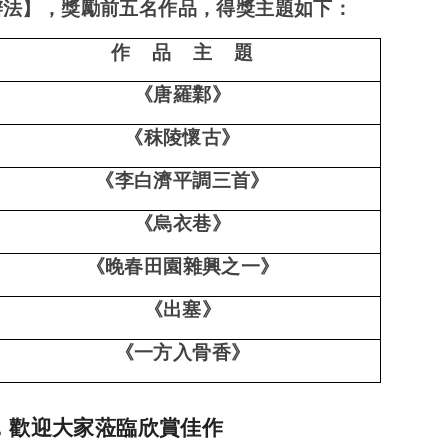
辦法】，獎勵前五名作品，得獎主題如下：
作 品 主 題
《唐羅鄴》
《秣陵懷古》
《李白濟平調三首》
《烏衣巷》
《晚春田園雜興之一》
《
出塞
》
《一方入骨香》
，歡迎大家蒞臨欣賞佳作