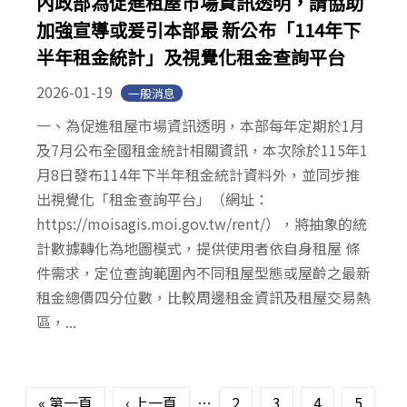
內政部為促進租屋市場資訊透明，請協助
加強宣導或爰引本部最 新公布「114年下
半年租金統計」及視覺化租金查詢平台
2026-01-19
一般消息
一、為促進租屋市場資訊透明，本部每年定期於1月
及7月公布全國租金統計相關資訊，本次除於115年1
月8日發布114年下半年租金統計資料外，並同步推
出視覺化「租金查詢平台」（網址：
https://moisagis.moi.gov.tw/rent/），將抽象的統
計數據轉化為地圖模式，提供使用者依自身租屋 條
件需求，定位查詢範圍內不同租屋型態或屋齡之最新
租金總價四分位數，比較周邊租金資訊及租屋交易熱
區，...
頁面
« 第一頁
‹ 上一頁
…
2
3
4
5