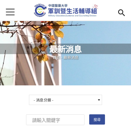
Jump to Main content
Jump to Navigation
首頁
學務處首頁
(link is external)
Open submenu (單位簡介)
單位簡介
最新消息
最新消息
您在這裡
首頁
-
最新消息
Open submenu (生活輔導)
生活輔導
Open submenu (校園安全)
校園安全
活動集錦
Open submenu (相關法規及檔案下載)
相關法規及檔案下載