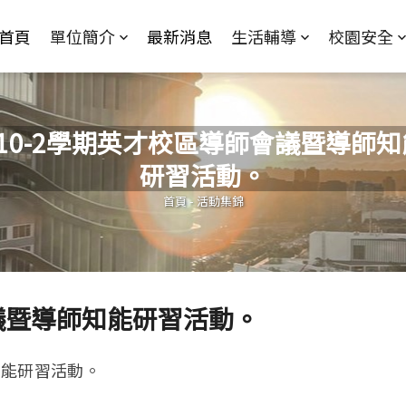
Jump to Main content
Jump to Navigation
首頁
單位簡介
最新消息
生活輔導
校園安全
110-2學期英才校區導師會議暨導師知
研習活動。
您在這裡
首頁
-
活動集錦
會議暨導師知能研習活動。
知能研習活動。