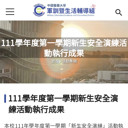
Jump to Main content
Jump to Navigation
首頁
學務處首頁
(link is external)
Open submenu (單位簡介)
單位簡介
111學年度第一學期新生安全演練活
最新消息
動執行成果
您在這裡
Open submenu (生活輔導)
生活輔導
首頁
-
活動集錦
Open submenu (校園安全)
校園安全
活動集錦
111學年度第一學期新生安全演
Open submenu (相關法規及檔案下載)
相關法規及檔案下載
練活動執行成果
本校111年學年度第一學期「新生安全演練」活動執