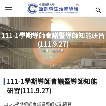
Jump to Main content
Jump to Navigation
首頁
學務處首頁
(link is external)
Open submenu (單位簡介)
單位簡介
111-1學期導師會議暨導師知能研習
最新消息
(111.9.27)
您在這裡
Open submenu (生活輔導)
生活輔導
首頁
-
活動集錦
Open submenu (校園安全)
校園安全
活動集錦
111-1學期導師會議暨導師知能
Open submenu (相關法規及檔案下載)
相關法規及檔案下載
研習(111.9.27)
111-1學期導師會議暨導師知能研習