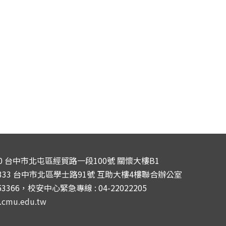
040 台中市北屯區經貿路一段100號 關懷大樓B1
4333 台中市北區學士路91號 互助大樓4樓聯合辦公室
053366，校安中心緊急專線 : 04-22022205
.cmu.edu.tw