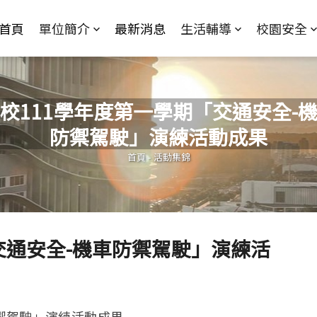
Jump to Main content
Jump to Navigation
首頁
單位簡介
最新消息
生活輔導
校園安全
校111學年度第一學期「交通安全-
防禦駕駛」演練活動成果
您在這裡
首頁
-
活動集錦
交通安全-機車防禦駕駛」演練活
防禦駕駛」演練活動成果