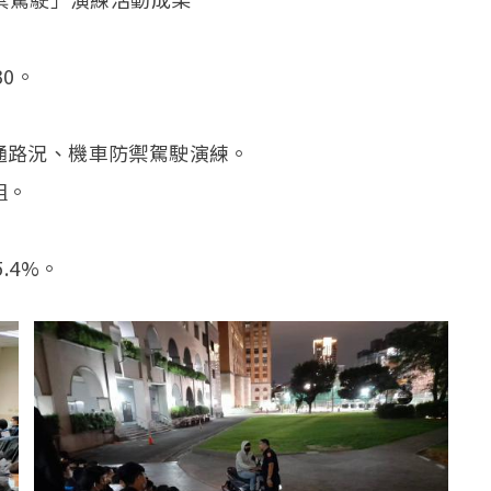
30。
通路況、機車防禦駕駛演練。
組。
.4%。