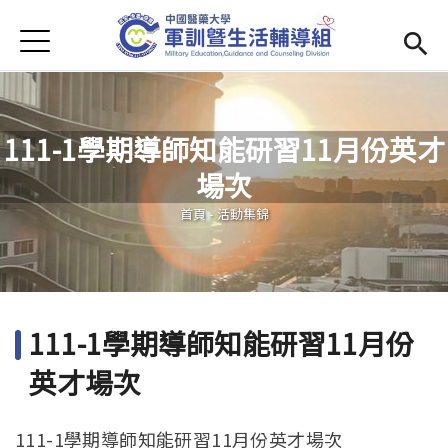
Jump to Main content
Jump to Navigation
首頁
學務處首頁
(link is external)
Open submenu (單位簡介)
單位簡介
111-1學期導師知能研習11月份英才
最新消息
場次
您在這裡
Open submenu (生活輔導)
生活輔導
首頁
-
活動集錦
Open submenu (校園安全)
校園安全
活動集錦
111-1學期導師知能研習11月份
Open submenu (相關法規及檔案下載)
相關法規及檔案下載
英才場次
111-1學期導師知能研習11月份英才場次